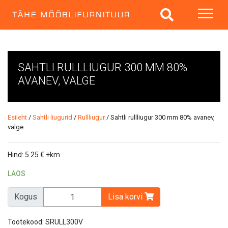
SAHTLI RULLLIUGUR 300 MM 80%
AVANEV, VALGE
Esileht
/
Sahtli liugurid
/
Rullliugur
/ Sahtli rullliugur 300 mm 80% avanev,
valge
Hind:
5.25
€
+km
LAOS
Kogus
Lisa korvi
Tootekood:
SRULL300V