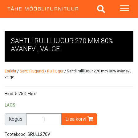
SAHTLI RULLLIUGUR 270 MM 80%
AVANEV , VALGE
Esileht
/
Sahtli liugurid
/
Rullliugur
/ Sahtli rullliugur 270 mm 80% avanev ,
valge
Hind:
5.25
€
+km
LAOS
Kogus
Lisa korvi
Tootekood:
SRULL270V