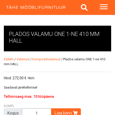
PLADOS VALAMU ONE 1-NE 410 MM
HALL
Esileht
/
Valamud
/
Komposiitvalamud
/ Plados valamu ONE 1-ne 410
mm HALL
Hind:
272.00
€
+km
Saadaval järeltellimisel
Tellimisaeg max. 10 tööpäeva
KOMPL
Kogus
Lisa korvi