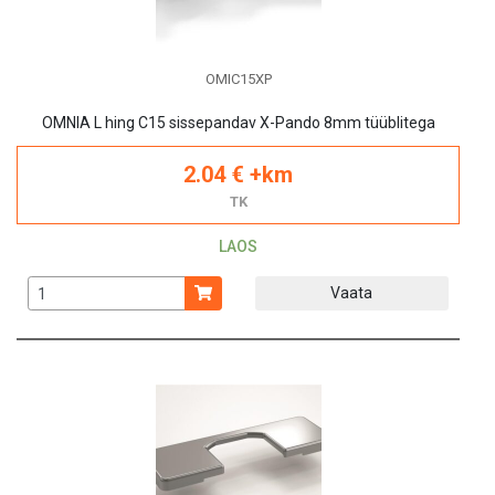
OMIC15XP
OMNIA L hing C15 sissepandav X-Pando 8mm tüüblitega
2.04 € +km
TK
LAOS
Vaata