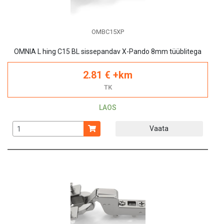
OMBC15XP
OMNIA L hing C15 BL sissepandav X-Pando 8mm tüüblitega
2.81 € +km
TK
LAOS
Vaata