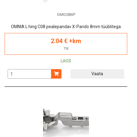
OMIC08XP
OMNIA L hing C08 pealepandav X-Pando 8mm tüüblitega
2.04 € +km
TK
LAOS
Vaata