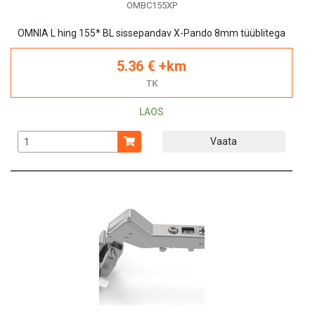
OMBC155XP
OMNIA L hing 155* BL sissepandav X-Pando 8mm tüüblitega
5.36 € +km
TK
LAOS
Vaata