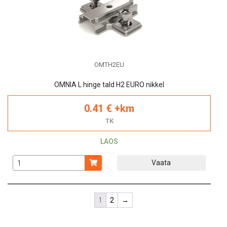
OMTH2EU
OMNIA L hinge tald H2 EURO nikkel
0.41 € +km
TK
LAOS
Vaata
1
2
→