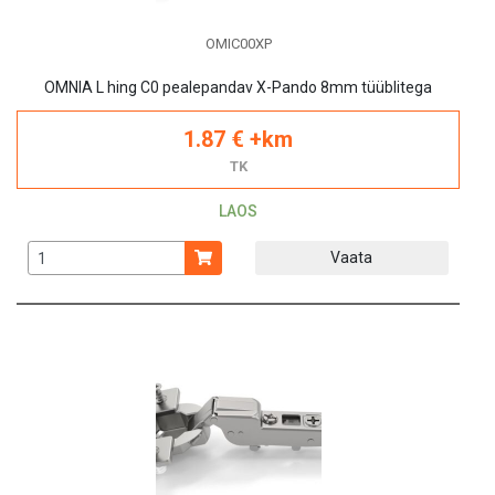
OMIC00XP
OMNIA L hing C0 pealepandav X-Pando 8mm tüüblitega
1.87 € +km
TK
LAOS
Vaata