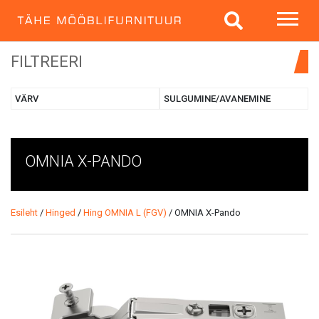
FILTREERI
VÄRV
SULGUMINE/AVANEMINE
OMNIA X-PANDO
Esileht
/
Hinged
/
Hing OMNIA L (FGV)
/ OMNIA X-Pando