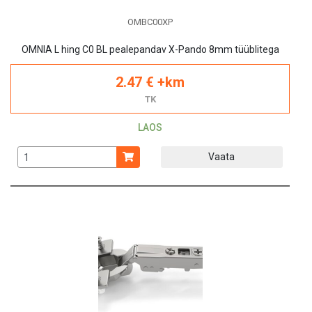
OMBC00XP
OMNIA L hing C0 BL pealepandav X-Pando 8mm tüüblitega
2.47 € +km
TK
LAOS
Vaata