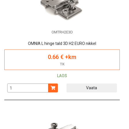
OMTRH2E3D
OMNIA L hinge tald 3D H2 EURO nikkel
0.66 € +km
TK
LAOS
Vaata