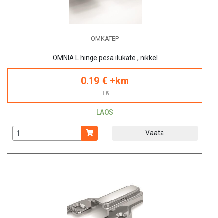
OMKATEP
OMNIA L hinge pesa ilukate , nikkel
0.19 € +km
TK
LAOS
Vaata