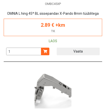
OMBC45XP
OMNIA L hing 45* BL sissepandav X-Pando 8mm tüüblitega
2.89 € +km
TK
LAOS
Vaata