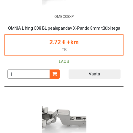
OMBC08XP
OMNIA L hing C08 BL pealepandav X-Pando 8mm tüüblitega
2.72 € +km
TK
LAOS
Vaata