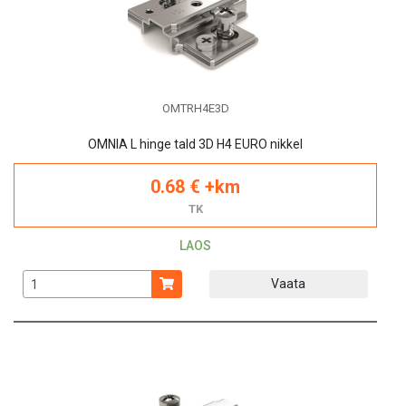
OMTRH4E3D
OMNIA L hinge tald 3D H4 EURO nikkel
0.68 € +km
TK
LAOS
Vaata