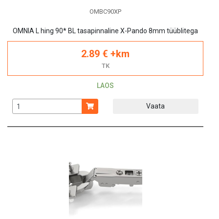
OMBC90XP
OMNIA L hing 90* BL tasapinnaline X-Pando 8mm tüüblitega
2.89 € +km
TK
LAOS
Vaata