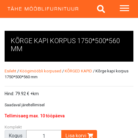
KÕRGE KAPI KORPUS 1750*500*560
MM
Esileht
/
Köögimööbli korpused
/
KÕRGED KAPID
/ Kõrge kapi korpus
1750*500*560 mm
Hind:
79.92
€
+km
Saadaval järeltellimisel
Tellimisaeg max. 10 tööpäeva
Komplekt
Kogus
Lisa korvi