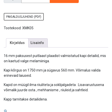
PAIGALDUSJUHEND (PDF)
Tootekood:
XMK05
Kirjeldus
Lisainfo
16 mm paksusest puitlaast plaadist valmistatud kapi detailid, mis
on kaetud valge melamiiniga.
Kapi kõrgus on 1750 mm ja sügavus 560 mm. Võimalus valida
erinevaid laiuseid.
Kapid on müügil ilma riiuliteta ja soklijalgadeta . Lisavarustusena
võimalik juurde osta , mehhanisme , riiuleid ja sahtleid.
Kapp tarnitakse detailidena.