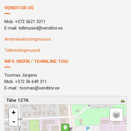
VENDITOR OÜ
Mob: +372 5621 5311
E-mail: tellimused@venditor.ee
Andmekaitsetingimused
Tellimistingimused
INFO /MÜÜK / TEHNILINE TUGI
Toomas Jürgens
Mob: +372 56 649 311
E-mail : toomas@venditor.ee
Tähe 127A
loading map - please wait...
+
-