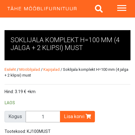
SOKLIJALA KOMPLEKT H=100 MM (4
JALGA + 2 KLIPSI) MUST
Esileht
/
Mööblijalad
/
Kapijalad
/ Soklijala komplekt H=100 mm (4 jalga
+ 2 klipsi) must
Hind:
3.19
€
+km
LAOS
Kogus
Lisa korvi
Tootekood:
KJ100MUST