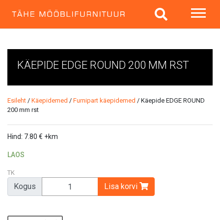
KÄEPIDE EDGE ROUND 200 MM RST
Esileht
/
Käepidemed
/
Furnipart käepidemed
/ Käepide EDGE ROUND
200 mm rst
Hind:
7.80
€
+km
LAOS
TK
Kogus
Lisa korvi