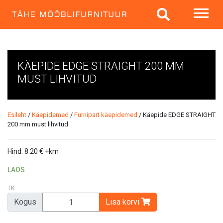
KÄEPIDE EDGE STRAIGHT 200 MM
MUST LIHVITUD
Esileht
/
Käepidemed
/
Furnipart käepidemed
/ Käepide EDGE STRAIGHT
200 mm must lihvitud
Hind:
8.20
€
+km
LAOS
TK
Kogus
Lisa korvi