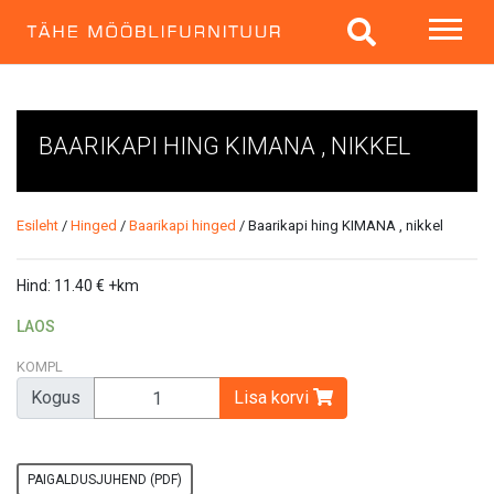
BAARIKAPI HING KIMANA , NIKKEL
Esileht
/
Hinged
/
Baarikapi hinged
/ Baarikapi hing KIMANA , nikkel
Hind:
11.40
€
+km
LAOS
KOMPL
Kogus
Lisa korvi
PAIGALDUSJUHEND (PDF)