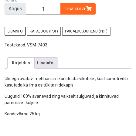
KOMPL
Kogus
Lisa korvi
LISAINFO
KATALOOG (PDF)
PAIGALDUSJUHEND (PDF)
Tootekood:
VSM-7403
Kirjeldus
Lisainfo
Uksega avatav mehhanism koristustarvikutele , kuid samuti võib
kasutada ka ilma esitükita riidekapis
Liugurid 100% avanevad ning vaikselt sulguvad ja kinnituvad
paremale küljele.
Kandevõime 25 kg