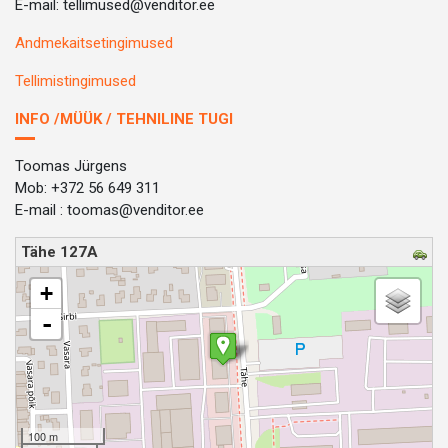
E-mail: tellimused@venditor.ee
Andmekaitsetingimused
Tellimistingimused
INFO /MÜÜK / TEHNILINE TUGI
Toomas Jürgens
Mob: +372 56 649 311
E-mail : toomas@venditor.ee
Tähe 127A
loading map - please wait...
+
-
100 m