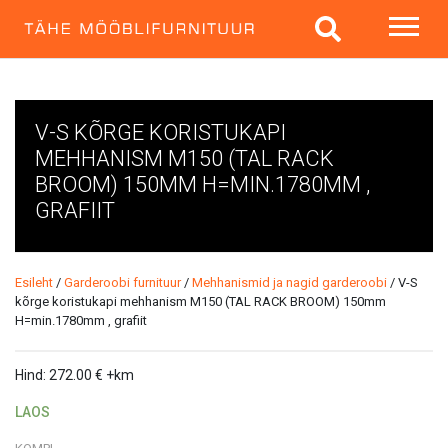
V-S KÕRGE KORISTUKAPI
MEHHANISM M150 (TAL RACK
BROOM) 150MM H=MIN.1780MM ,
GRAFIIT
Esileht
/
Garderoobi furnituur
/
Mehhanismid ja nagid garderoobi
/ V-S
kõrge koristukapi mehhanism M150 (TAL RACK BROOM) 150mm
H=min.1780mm , grafiit
Hind:
272.00
€
+km
LAOS