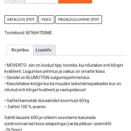
KATALOOG (PDF)
VIDEO
PAIGALDUSJUHEND (PDF)
Tootekood:
M766H700ME
Kirjeldus
Lisainfo
• MOVENTO- siin on loodud tipp-tooteks, kui nõutakse eriti kõrget
kvaliteeti. Liugumise pehmus ja vaikus on omatte klass.
• Siinidel on BLUMOTION-sulgumispehmendus.
• Kasutatakse köögis kui ka muudes ladustamispaikades kus on
nõutud eriti kõrget kvalteeti ja vastupidavust
• Sahtel kannatab dünaamilist koormust 60 kg
• Sahtel 100 % avanev
Sahtli laiusele 600 ja rohkem soovitame kasutada
sünkroonvarrast koos adapetriga (varda pikkus= sisemõõt
-267mm)