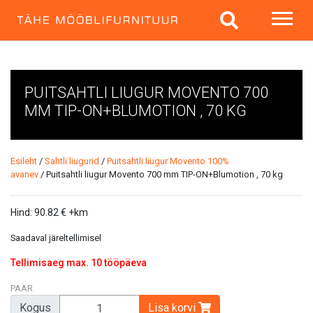
PUITSAHTLI LIUGUR MOVENTO 700
MM TIP-ON+BLUMOTION , 70 KG
Esileht
/
Sahtli liugurid
/
Puitsahtli liugur Movento 100%
avanev
/ Puitsahtli liugur Movento 700 mm TIP-ON+Blumotion , 70 kg
Hind:
90.82
€
+km
Saadaval järeltellimisel
Tellimisaeg max. 10 tööpäeva
PAAR
Kogus
Lisa korvi