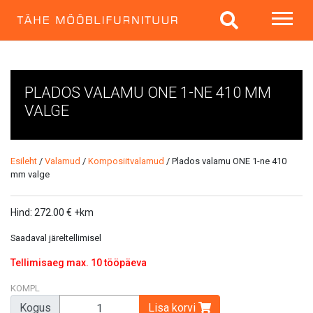
PLADOS VALAMU ONE 1-NE 410 MM
VALGE
Esileht
/
Valamud
/
Komposiitvalamud
/ Plados valamu ONE 1-ne 410
mm valge
Hind:
272.00
€
+km
Saadaval järeltellimisel
Tellimisaeg max. 10 tööpäeva
KOMPL
Kogus
Lisa korvi