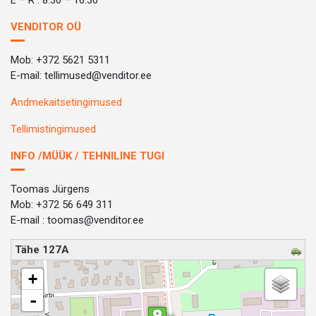
VENDITOR OÜ
Mob: +372 5621 5311
E-mail: tellimused@venditor.ee
Andmekaitsetingimused
Tellimistingimused
INFO /MÜÜK / TEHNILINE TUGI
Toomas Jürgens
Mob: +372 56 649 311
E-mail : toomas@venditor.ee
Tähe 127A
loading map - please wait...
+
-