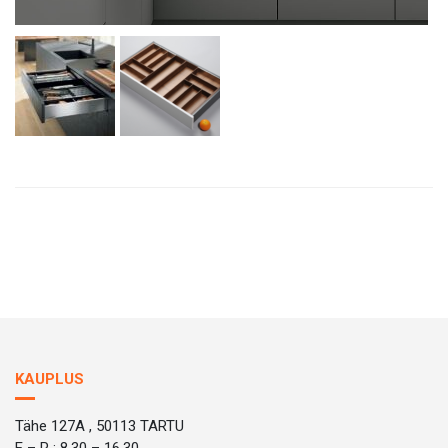
KAUPLUS
Tähe 127A , 50113 TARTU
E – R : 8.30 – 16.30