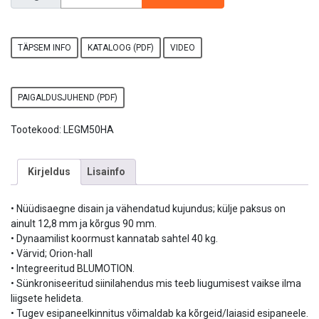
TÄPSEM INFO
KATALOOG (PDF)
VIDEO
PAIGALDUSJUHEND (PDF)
Tootekood:
LEGM50HA
Kirjeldus
Lisainfo
• Nüüdisaegne disain ja vähendatud kujundus; külje paksus on
ainult 12,8 mm ja kõrgus 90 mm.
• Dynaamilist koormust kannatab sahtel 40 kg.
• Värvid; Orion-hall
• Integreeritud BLUMOTION.
• Sünkroniseeritud siinilahendus mis teeb liugumisest vaikse ilma
liigsete helideta.
• Tugev esipaneelkinnitus võimaldab ka kõrgeid/laiasid esipaneele.