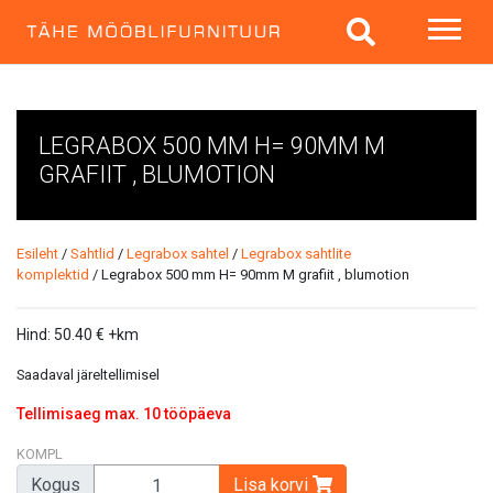
LEGRABOX 500 MM H= 90MM M
GRAFIIT , BLUMOTION
Esileht
/
Sahtlid
/
Legrabox sahtel
/
Legrabox sahtlite
komplektid
/ Legrabox 500 mm H= 90mm M grafiit , blumotion
Hind:
50.40
€
+km
Saadaval järeltellimisel
Tellimisaeg max. 10 tööpäeva
KOMPL
Kogus
Lisa korvi