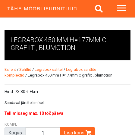
LEGRABOX 450 MM H=177MM C
GRAFIIT , BLUMOTION
Esileht
/
Sahtlid
/
Legrabox sahtel
/
Legrabox sahtlite
komplektid
/ Legrabox 450 mm H=177mm C grafiit , blumotion
Hind:
73.80
€
+km
Saadaval järeltellimisel
Tellimisaeg max. 10 tööpäeva
KOMPL
Kogus
Lisa korvi