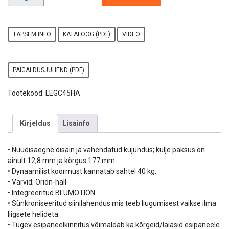
TÄPSEM INFO
KATALOOG (PDF)
VIDEO
PAIGALDUSJUHEND (PDF)
Tootekood:
LEGC45HA
Kirjeldus
Lisainfo
• Nüüdisaegne disain ja vähendatud kujundus; külje paksus on
ainult 12,8 mm ja kõrgus 177 mm.
• Dynaamilist koormust kannatab sahtel 40 kg.
• Värvid; Orion-hall
• Integreeritud BLUMOTION.
• Sünkroniseeritud siinilahendus mis teeb liugumisest vaikse ilma
liigsete helideta.
• Tugev esipaneelkinnitus võimaldab ka kõrgeid/laiasid esipaneele.