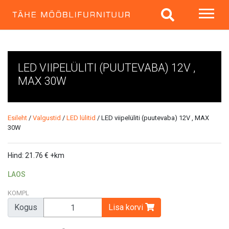
LED VIIPELÜLITI (PUUTEVABA) 12V ,
MAX 30W
Esileht
/
Valgustid
/
LED lülitid
/ LED viipelüliti (puutevaba) 12V , MAX
30W
Hind:
21.76
€
+km
LAOS
KOMPL
Kogus
Lisa korvi