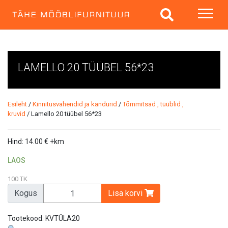
LAMELLO 20 TÜÜBEL 56*23
Esileht
/
Kinnitusvahendid ja kandurid
/
Tõmmitsad , tüüblid ,
kruvid
/ Lamello 20 tüübel 56*23
Hind:
14.00
€
+km
LAOS
100 TK
Kogus
Lisa korvi
Tootekood:
KVTÜLA20