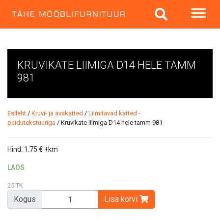
KRUVIKATE LIIMIGA D14 HELE TAMM
981
Esileht
/
Kruvi- ja avakatted
/
Liimitavad katted -
puidutekstuuriga
/ Kruvikate liimiga D14 hele tamm 981
Hind:
1.75
€
+km
LAOS
25 TK
Kogus
Lisa korvi