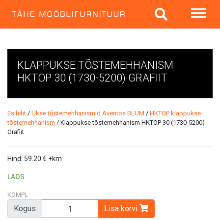
KLAPPUKSE TÕSTEMEHHANISM
HKTOP 30 (1730-5200) GRAFIIT
Esileht
/
Ukse tõstemehhanismid Aventos BLUM
/
HKTOP klappukse
tõstemehhanism
/ Klappukse tõstemehhanism HKTOP 30 (1730-5200)
Grafiit
Hind:
59.20
€
+km
LAOS
KOMPL
Kogus
Lisa korvi