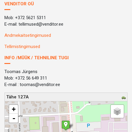
VENDITOR OÜ
Mob: +372 5621 5311
E-mail: tellimused@venditor.ee
Andmekaitsetingimused
Tellimistingimused
INFO /MÜÜK / TEHNILINE TUGI
Toomas Jürgens
Mob: +372 56 649 311
E-mail : toomas@venditor.ee
Tähe 127A
loading map - please wait...
+
-