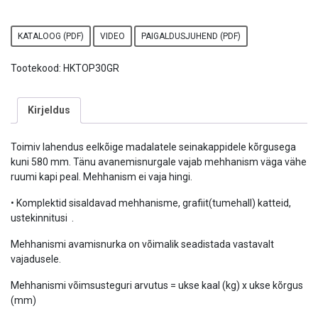
KATALOOG (PDF)
VIDEO
PAIGALDUSJUHEND (PDF)
Tootekood:
HKTOP30GR
Kirjeldus
Toimiv lahendus eelkõige madalatele seinakappidele kõrgusega
kuni 580 mm. Tänu avanemisnurgale vajab mehhanism väga vähe
ruumi kapi peal. Mehhanism ei vaja hingi.
• Komplektid sisaldavad mehhanisme, grafiit(tumehall) katteid,
ustekinnitusi .
Mehhanismi avamisnurka on võimalik seadistada vastavalt
vajadusele.
Mehhanismi võimsusteguri arvutus = ukse kaal (kg) x ukse kõrgus
(mm)