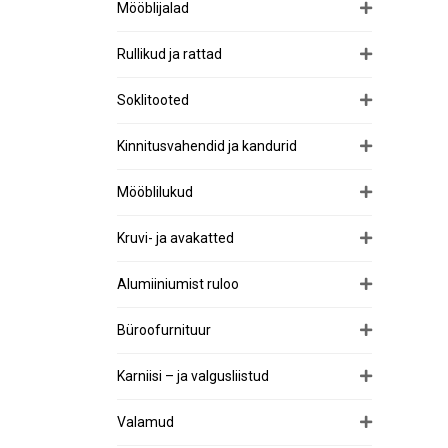
Mööblijalad
Rullikud ja rattad
Soklitooted
Kinnitusvahendid ja kandurid
Mööblilukud
Kruvi- ja avakatted
Alumiiniumist ruloo
Büroofurnituur
Karniisi – ja valgusliistud
Valamud