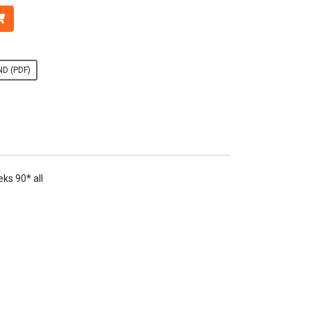
D (PDF)
ks 90* all