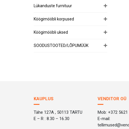
Lükanduste furnituur
Köögimööbli korpused
Köögimööbli uksed
SOODUSTOOTED/LÕPUMÜÜK
KAUPLUS
VENDITOR OÜ
Tähe 127A , 50113 TARTU
Mob: +372 5621
E – R : 8.30 – 16.30
E-mail:
tellimused@vend