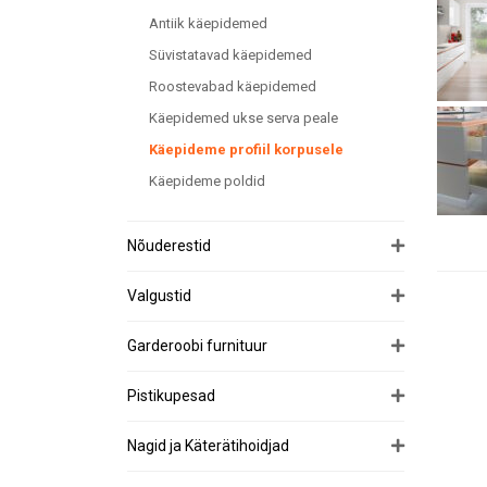
Antiik käepidemed
Süvistatavad käepidemed
Roostevabad käepidemed
Käepidemed ukse serva peale
Käepideme profiil korpusele
Käepideme poldid
Nõuderestid
Valgustid
Garderoobi furnituur
Pistikupesad
Nagid ja Käterätihoidjad