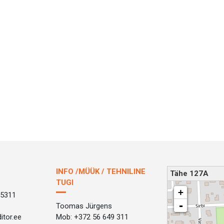
INFO /MÜÜK / TEHNILINE
Tähe 127A
TUGI
loading map - please wait.
+
 5311
-
Toomas Jürgens
itor.ee
Mob: +372 56 649 311