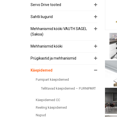
Servo Drive tooted
Sahtli liugurid
Mehhanismid kööki VAUTH SAGEL
(Saksa)
Mehhanismid kööki
Prügikastid ja mehhanismid
Käepidemed
Furnipart käepidemed
Tellitavad käepidemed – FURNIPART
Käepidemed CC
Reeling käepidemed
Nupud