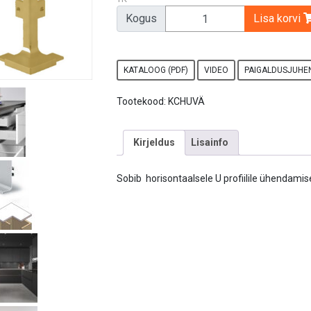
Kogus
Lisa korvi
KATALOOG (PDF)
VIDEO
PAIGALDUSJUHEN
Tootekood:
KCHUVÄ
Kirjeldus
Lisainfo
Sobib horisontaalsele U profiilile ühendamise