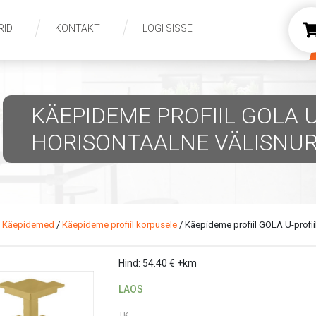
RID
KONTAKT
LOGI SISSE
KÄEPIDEME PROFIIL GOLA U
HORISONTAALNE VÄLISNUR
/
Käepidemed
/
Käepideme profiil korpusele
/ Käepideme profiil GOLA U-profiil
Hind:
54.40
€
+km
LAOS
TK