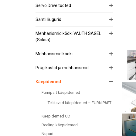
Servo Drive tooted
Sahtli liugurid
Mehhanismid kööki VAUTH SAGEL
(Saksa)
Mehhanismid kööki
Prügikastid ja mehhanismid
Käepidemed
Furnipart käepidemed
Tellitavad käepidemed – FURNIPART
Käepidemed CC
Reeling käepidemed
Nupud