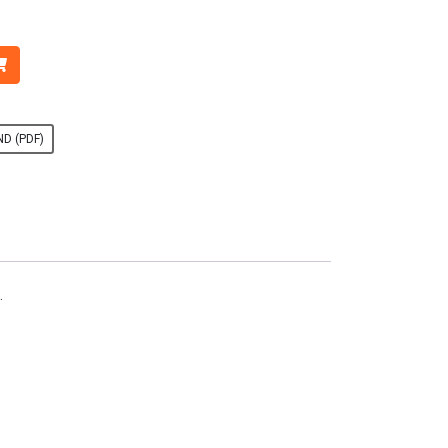
D (PDF)
.