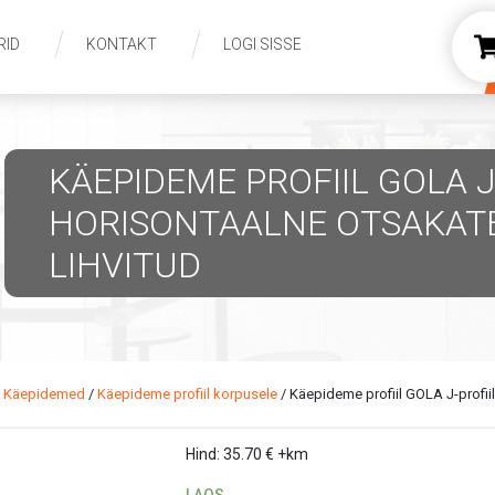
RID
KONTAKT
LOGI SISSE
KÄEPIDEME PROFIIL GOLA J
HORISONTAALNE OTSAKAT
LIHVITUD
/
Käepidemed
/
Käepideme profiil korpusele
/ Käepideme profiil GOLA J-profii
Hind:
35.70
€
+km