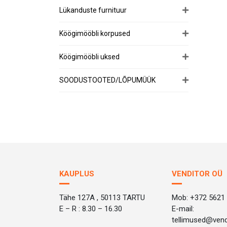
Lükanduste furnituur
Köögimööbli korpused
Köögimööbli uksed
SOODUSTOOTED/LÕPUMÜÜK
KAUPLUS
VENDITOR OÜ
Tähe 127A , 50113 TARTU
Mob: +372 5621
E – R : 8.30 – 16.30
E-mail:
tellimused@vend