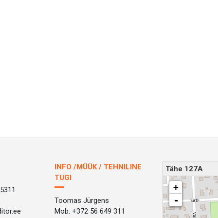
INFO /MÜÜK / TEHNILINE
Tähe 127A
TUGI
loading map - please wait.
+
 5311
-
Toomas Jürgens
itor.ee
Mob: +372 56 649 311