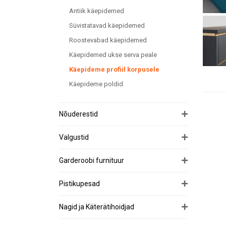
Antiik käepidemed
Süvistatavad käepidemed
Roostevabad käepidemed
Käepidemed ukse serva peale
Käepideme profiil korpusele
Käepideme poldid
Nõuderestid
Valgustid
Garderoobi furnituur
Pistikupesad
Nagid ja Käterätihoidjad