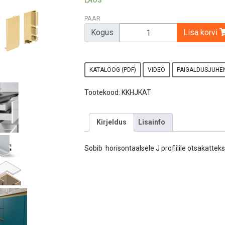
LAOS
PAAR
Kogus
Lisa korvi
KATALOOG (PDF)
VIDEO
PAIGALDUSJUHEN
Tootekood:
KKHJKAT
Kirjeldus
Lisainfo
Sobib horisontaalsele J profiilile otsakatteks