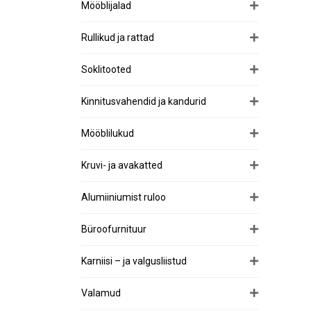
Mööblijalad
Rullikud ja rattad
Soklitooted
Kinnitusvahendid ja kandurid
Mööblilukud
Kruvi- ja avakatted
Alumiiniumist ruloo
Büroofurnituur
Karniisi – ja valgusliistud
Valamud