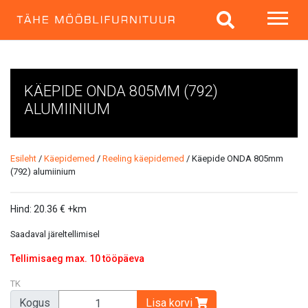
KÄEPIDE ONDA 805MM (792)
ALUMIINIUM
Esileht
/
Käepidemed
/
Reeling käepidemed
/ Käepide ONDA 805mm
(792) alumiinium
Hind:
20.36
€
+km
Saadaval järeltellimisel
Tellimisaeg max. 10 tööpäeva
TK
Kogus
Lisa korvi