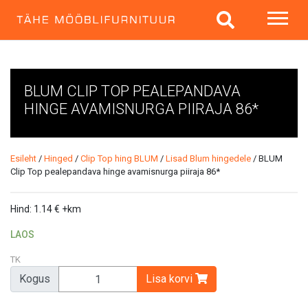
BLUM CLIP TOP PEALEPANDAVA
HINGE AVAMISNURGA PIIRAJA 86*
Esileht
/
Hinged
/
Clip Top hing BLUM
/
Lisad Blum hingedele
/ BLUM
Clip Top pealepandava hinge avamisnurga piiraja 86*
Hind:
1.14
€
+km
LAOS
TK
Kogus
Lisa korvi